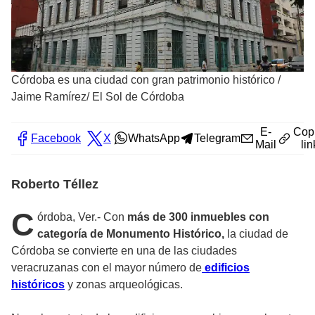
Córdoba es una ciudad con gran patrimonio histórico
/
Jaime Ramírez/ El Sol de Córdoba
E-
Cop
Facebook
X
WhatsApp
Telegram
Mail
lin
Roberto Téllez
C
órdoba, Ver.- Con
más de 300 inmuebles con
categoría de Monumento Histórico,
la ciudad de
Córdoba se convierte en una de las ciudades
veracruzanas con el mayor número de
edificios
históricos
y zonas arqueológicas.