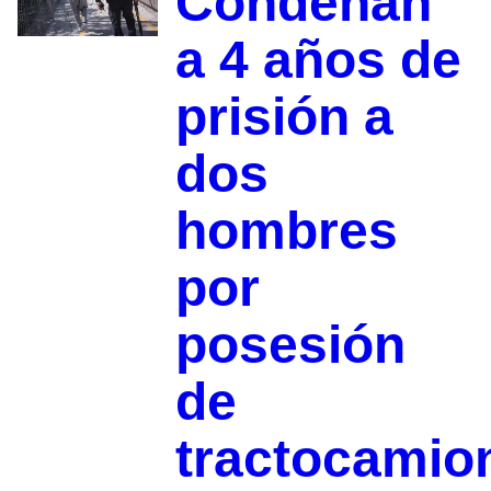
Condenan
a 4 años de
prisión a
dos
hombres
por
posesión
de
tractocamio