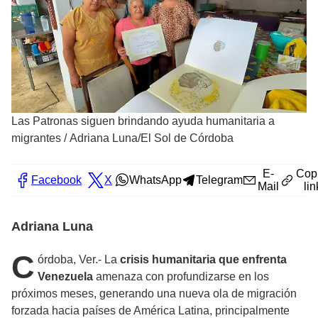
Las Patronas siguen brindando ayuda humanitaria a
migrantes
/
Adriana Luna/El Sol de Córdoba
E-
Cop
Facebook
X
WhatsApp
Telegram
Mail
lin
Adriana Luna
C
órdoba, Ver.- La
crisis humanitaria que enfrenta
Venezuela
amenaza con profundizarse en los
próximos meses, generando una nueva ola de migración
forzada hacia países de América Latina, principalmente