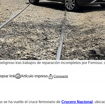
eligroso tras trabajos de reparación incompletos por Ferrosur, 
opiar link
Artículo impreso
Compartir
as se ha vuelto el cruce ferroviario de
Crucero Nacional
, ubica