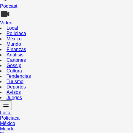
Podcast
Video
Local
Policiaca
México
Mundo
Finanzas
Análisis
Cartones
Gossip
Cultura
Tendencias
Turismo
Deportes
Avisos
Juegos
Local
Policiaca
México
Mundo