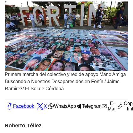
Primera marcha del colectivo y red de apoyo Mano Amiga
Buscando a Nuestros Desaparecidos en Fortín
/
Jaime
Ramírez/ El Sol de Córdoba
E-
Cop
Facebook
X
WhatsApp
Telegram
Mail
lin
Roberto Téllez