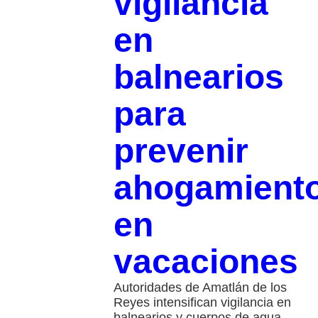
vigilancia
en
balnearios
para
prevenir
ahogamient
en
vacaciones
Autoridades de Amatlán de los
Reyes intensifican vigilancia en
balnearios y cuerpos de agua