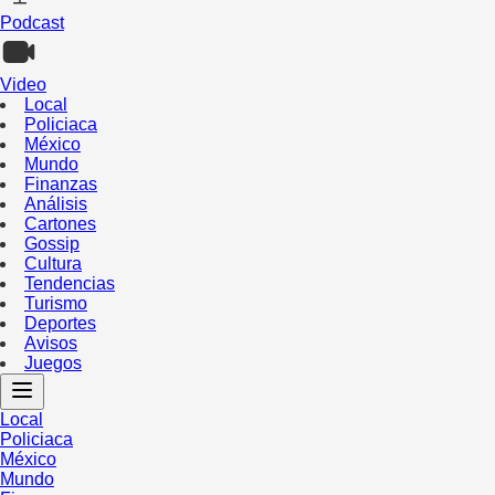
Podcast
Video
Local
Policiaca
México
Mundo
Finanzas
Análisis
Cartones
Gossip
Cultura
Tendencias
Turismo
Deportes
Avisos
Juegos
Local
Policiaca
México
Mundo