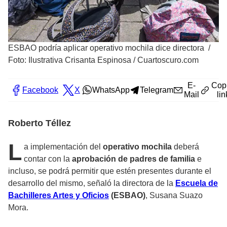
ESBAO podría aplicar operativo mochila dice directora
/
Foto: Ilustrativa Crisanta Espinosa / Cuartoscuro.com
E-
Cop
Facebook
X
WhatsApp
Telegram
Mail
lin
Roberto Téllez
L
a implementación del
operativo mochila
deberá
contar con la
aprobación de padres de familia
e
incluso, se podrá permitir que estén presentes durante el
desarrollo del mismo, señaló la directora de la
Escuela de
Bachilleres Artes y Oficios
(ESBAO)
, Susana Suazo
Mora.