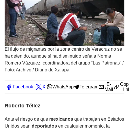
El flujo de migrantes por la zona centro de Veracruz no se
ha detenido, aunque sí ha disminuido señala Norma
Romero Vázquez, coordinadora del grupo “Las Patronas”
/
Foto: Archivo / Diario de Xalapa
E-
Cop
Facebook
X
WhatsApp
Telegram
Mail
lin
Roberto Téllez
Ante el riesgo de que
mexicanos
que trabajan en Estados
Unidos sean
deportados
en cualquier momento, la