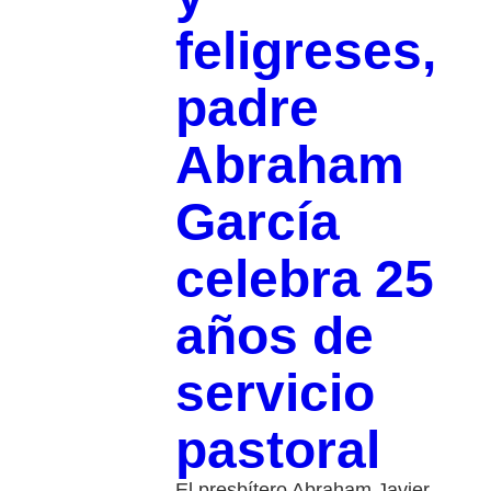
feligreses,
padre
Abraham
García
celebra 25
años de
servicio
pastoral
El presbítero Abraham Javier