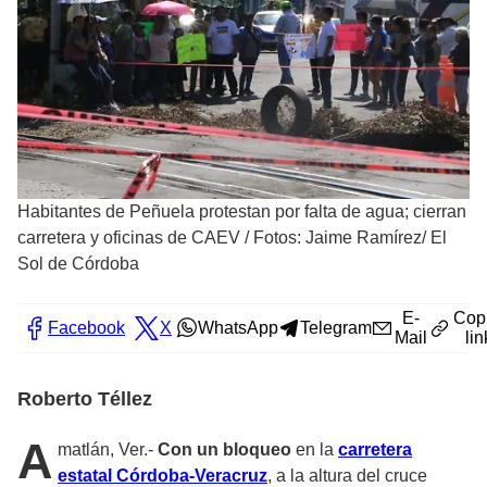
Habitantes de Peñuela protestan por falta de agua; cierran
carretera y oficinas de CAEV
/
Fotos: Jaime Ramírez/ El
Sol de Córdoba
E-
Cop
Facebook
X
WhatsApp
Telegram
Mail
lin
Roberto Téllez
A
matlán, Ver.-
Con un bloqueo
en la
carretera
estatal Córdoba-Veracruz
, a la altura del cruce