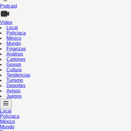
Podcast
Video
Local
Policiaca
México
Mundo
Finanzas
Análisis
Cartones
Gossip
Cultura
Tendencias
Turismo
Deportes
Avisos
Juegos
Local
Policiaca
México
Mundo