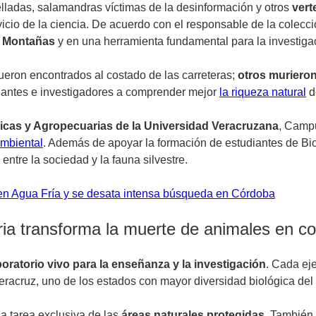
pelladas, salamandras víctimas de la desinformación y otros
ver
icio de la ciencia. De acuerdo con el responsable de la colecc
as Montañas
y en una herramienta fundamental para la investigac
eron encontrados al costado de las carreteras;
otros murieron
diantes e investigadores a comprender mejor
la riqueza natural
d
gicas y Agropecuarias de la Universidad Veracruzana
, Campu
mbiental
. Además de apoyar la formación de estudiantes de Biol
tre la sociedad y la fauna silvestre.
 en Agua Fría y se desata intensa búsqueda en Córdoba
ia transforma la muerte de animales en co
boratorio vivo para la enseñanza y la investigación
. Cada eje
eracruz, uno de los estados con mayor diversidad biológica del 
a tarea exclusiva de las
áreas naturales protegidas.
También i