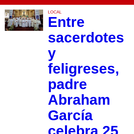
LOCAL
Entre
sacerdotes
y
feligreses,
padre
Abraham
García
celebra 25