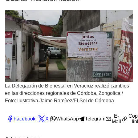
La Delegación de Bienestar en Veracruz realizó cambios
en las direcciones regionales de Córdoba, Zongolica
/
Foto: Ilustrativa Jaime Ramírez/El Sol de Córdoba
E-
Cop
Facebook
X
WhatsApp
Telegram
Mail
lin