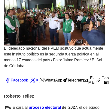
El delegado nacional del PVEM sostuvo que actualmente
este instituto político es la segunda fuerza política en al
menos 17 estados del país
/
Foto: Jaime Ramírez / El Sol
de Córdoba
E-
Cop
Facebook
X
WhatsApp
Telegram
Mail
lin
Roberto Téllez
e cara al
proceso electoral
del 2027
, el delegado