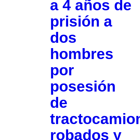
a 4 años de
prisión a
dos
hombres
por
posesión
de
tractocamio
robados y