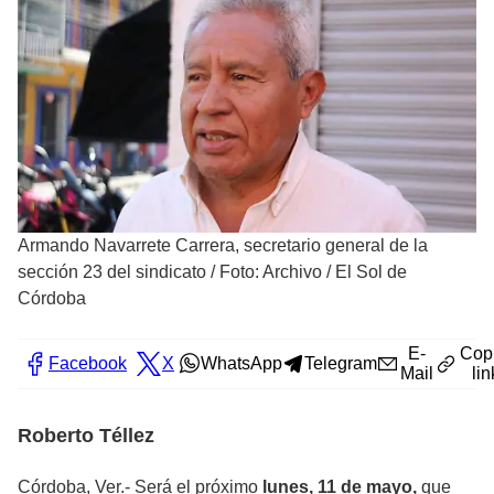
Armando Navarrete Carrera, secretario general de la
sección 23 del sindicato
/
Foto: Archivo / El Sol de
Córdoba
E-
Cop
Facebook
X
WhatsApp
Telegram
Mail
lin
Roberto Téllez
Córdoba, Ver.- Será el próximo
lunes, 11 de mayo,
que