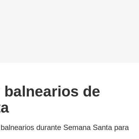
y balnearios de
ta
s y balnearios durante Semana Santa para