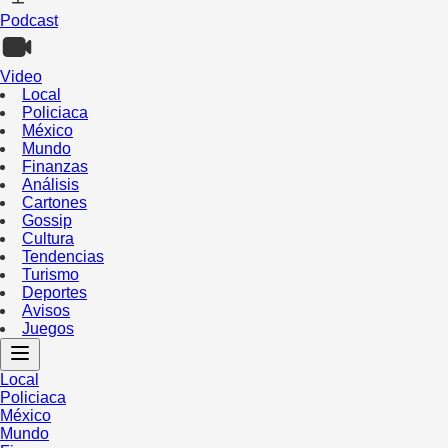
Podcast
Video
Local
Policiaca
México
Mundo
Finanzas
Análisis
Cartones
Gossip
Cultura
Tendencias
Turismo
Deportes
Avisos
Juegos
Local
Policiaca
México
Mundo