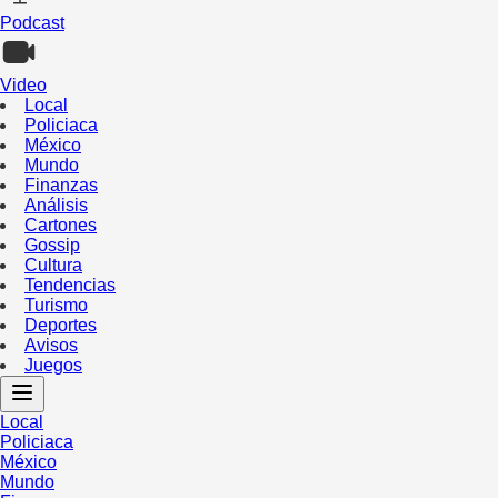
Podcast
Video
Local
Policiaca
México
Mundo
Finanzas
Análisis
Cartones
Gossip
Cultura
Tendencias
Turismo
Deportes
Avisos
Juegos
Local
Policiaca
México
Mundo