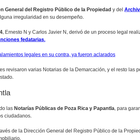
n General del Registro Público de la Propiedad
y del
Archiv
 alguna irregularidad en su desempeño.
24
, Ernesto N y Carlos Javier N, derivó de un proceso legal real
unciones fedatarias.
alamientos legales en su contra, ya fueron aclarados
s revisaron varias Notarias de la Demarcación, y el resto las p
estado.
ntla
ndo las
Notarías Públicas de Poza Rica y Papantla
, para gara
los ciudadanos.
avés de la Dirección General del Registro Público de la Propied
mobiliario.