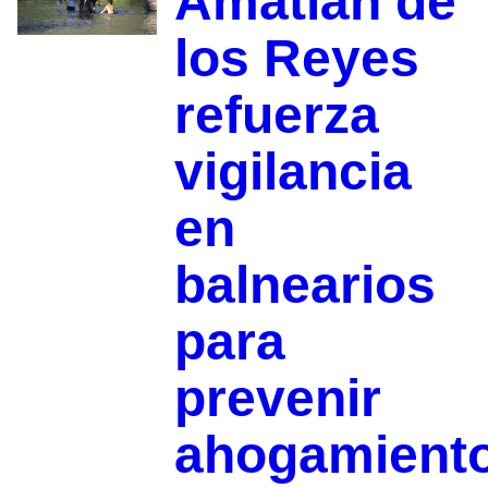
Amatlán de
los Reyes
refuerza
vigilancia
en
balnearios
para
prevenir
ahogamient