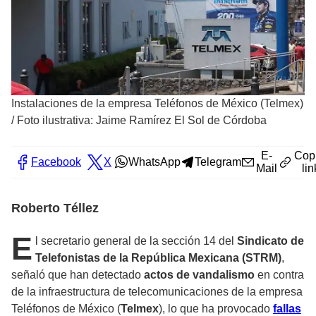
Instalaciones de la empresa Teléfonos de México (Telmex)
/
Foto ilustrativa: Jaime Ramírez El Sol de Córdoba
E-
Cop
Facebook
X
WhatsApp
Telegram
Mail
lin
Roberto Téllez
E
l secretario general de la sección 14 del
Sindicato de
Telefonistas de la República Mexicana (STRM)
,
señaló que han detectado
actos de vandalismo
en contra
de la infraestructura de telecomunicaciones de la empresa
Teléfonos de México (
Telmex
), lo que ha provocado
fallas