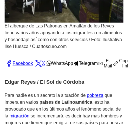
El albergue de Las Patronas en Amatlán de los Reyes
tiene varios años apoyando a los migrantes con alimentos
y hospedaje así como con otros servicios
/
Foto: Ilustrativa
Ilse Huesca / Cuartoscuro.com
E-
Cop
Facebook
X
WhatsApp
Telegram
Mail
lin
Edgar Reyes / El Sol de Córdoba
Para nadie es un secreto la situación de
pobreza
que
impera en varios
países de Latinoamérica
, esto ha
provocado que en los últimos años el fenómeno social de
la
migración
se incrementará, es decir hay más hombres y
mujeres que tienen que emigrar de sus países para buscar