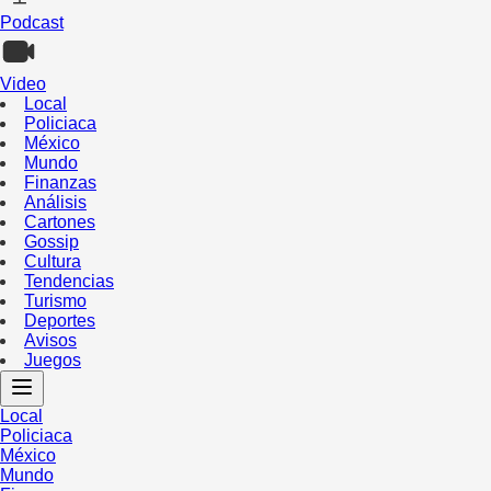
Podcast
Video
Local
Policiaca
México
Mundo
Finanzas
Análisis
Cartones
Gossip
Cultura
Tendencias
Turismo
Deportes
Avisos
Juegos
Local
Policiaca
México
Mundo