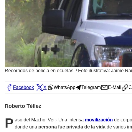
Recorridos de policia en ecuelas.
/
Foto ilustrativa: Jaime R
Facebook
X
WhatsApp
Telegram
E-Mail
C
Roberto Téllez
P
aso del Macho, Ver.- Una intensa
movilización
de corpo
donde una
persona fue privada de la vida
de varios im