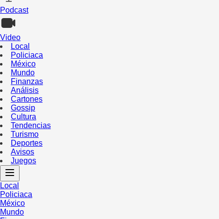
Podcast
Video
Local
Policiaca
México
Mundo
Finanzas
Análisis
Cartones
Gossip
Cultura
Tendencias
Turismo
Deportes
Avisos
Juegos
Local
Policiaca
México
Mundo