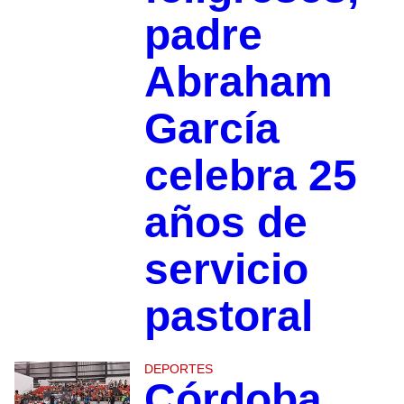
padre
Abraham
García
celebra 25
años de
servicio
pastoral
DEPORTES
Córdoba