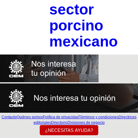
sector
porcino
mexicano
Contacto
Quiénes somos
Política de privacidad
Términos y condiciones
Directrices
editoriales
Directorio
Divisiones de negocio
¿NECESITAS AYUDA?