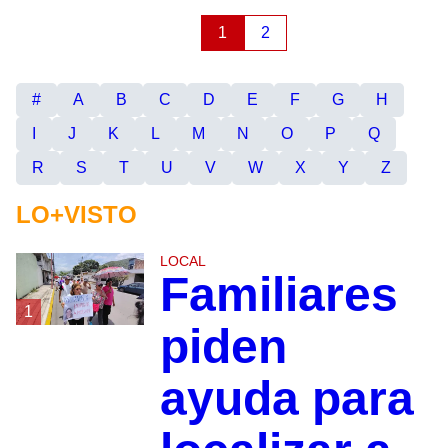
1
2
#
A
B
C
D
E
F
G
H
I
J
K
L
M
N
O
P
Q
R
S
T
U
V
W
X
Y
Z
LO+VISTO
LOCAL
Familiares
1
piden
ayuda para