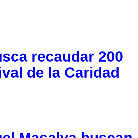
usca recaudar 200
val de la Caridad
uel Masalva buscan