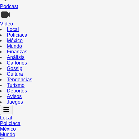
Podcast
Video
Local
Policiaca
México
Mundo
Finanzas
Análisis
Cartones
Gossip
Cultura
Tendencias
Turismo
Deportes
Avisos
Juegos
Local
Policiaca
México
Mundo