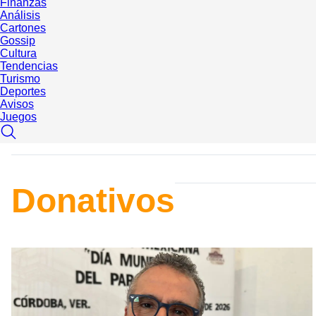
Finanzas
Análisis
Cartones
Gossip
Cultura
Tendencias
Turismo
Deportes
Avisos
Juegos
Donativos