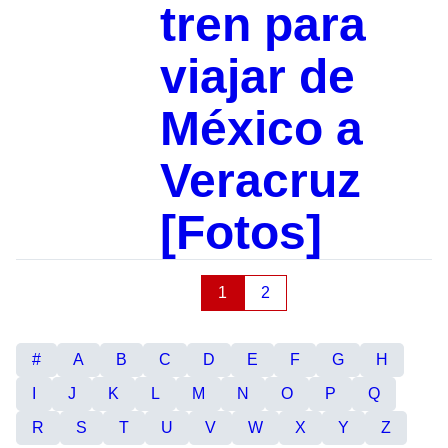
tren para
viajar de
México a
Veracruz
[Fotos]
1
2
#
A
B
C
D
E
F
G
H
I
J
K
L
M
N
O
P
Q
R
S
T
U
V
W
X
Y
Z