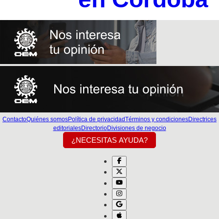
Contacto
Quiénes somos
Política de privacidad
Términos y condiciones
Directrices
editoriales
Directorio
Divisiones de negocio
¿NECESITAS AYUDA?