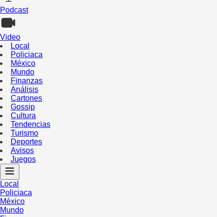
Podcast
Video
Local
Policiaca
México
Mundo
Finanzas
Análisis
Cartones
Gossip
Cultura
Tendencias
Turismo
Deportes
Avisos
Juegos
Local
Policiaca
México
Mundo