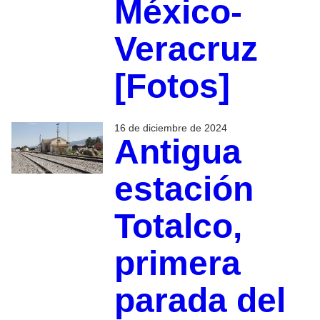
México-
Veracruz
[Fotos]
16 de diciembre de 2024
Antigua
estación
Totalco,
primera
parada del