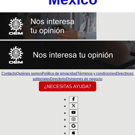
Contacto
Quiénes somos
Política de privacidad
Términos y condiciones
Directrices
editoriales
Directorio
Divisiones de negocio
¿NECESITAS AYUDA?