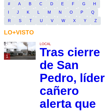
#
A
B
C
D
E
F
G
H
I
J
K
L
M
N
O
P
Q
R
S
T
U
V
W
X
Y
Z
LO+VISTO
LOCAL
Tras cierre
1
de San
Pedro, líder
cañero
alerta que