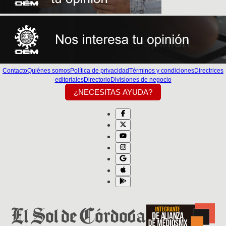
Contacto
Quiénes somos
Política de privacidad
Términos y condiciones
Directrices
editoriales
Directorio
Divisiones de negocio
¿NECESITAS AYUDA?