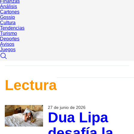
Finanzas
Análisis
Cartones
Gossip
Cultura
Tendencias
Turismo
Deportes
Avisos
Juegos
Lectura
27 de junio de 2026
Dua Lipa
desafía la