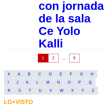
con jornada
de la sala
Ce Yolo
Kalli
...
1
2
9
#
A
B
C
D
E
F
G
H
I
J
K
L
M
N
O
P
Q
R
S
T
U
V
W
X
Y
Z
LO+VISTO