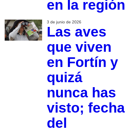
en la región
3 de junio de 2026
Las aves
que viven
en Fortín y
quizá
nunca has
visto; fecha
del