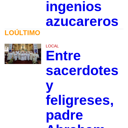
ingenios
azucareros
LOÚLTIMO
LOCAL
Entre
sacerdotes
y
feligreses,
padre