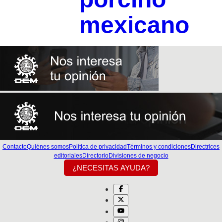
mexicano
Contacto
Quiénes somos
Política de privacidad
Términos y condiciones
Directrices
editoriales
Directorio
Divisiones de negocio
¿NECESITAS AYUDA?