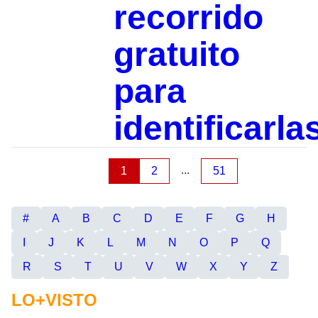
recorrido
gratuito
para
identificarl
...
1
2
51
#
A
B
C
D
E
F
G
H
I
J
K
L
M
N
O
P
Q
R
S
T
U
V
W
X
Y
Z
LO+VISTO