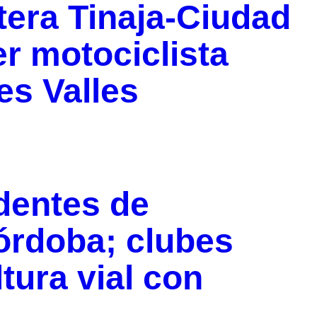
tera Tinaja-Ciudad
r motociclista
es Valles
dentes de
órdoba; clubes
ltura vial con