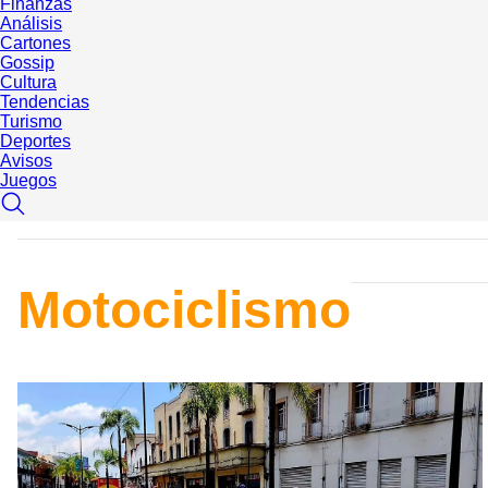
Finanzas
Análisis
Cartones
Gossip
Cultura
Tendencias
Turismo
Deportes
Avisos
Juegos
Motociclismo