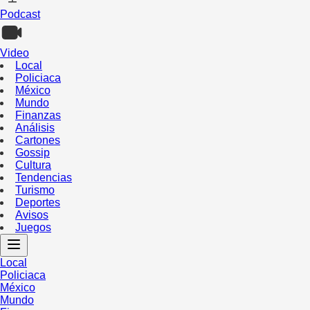
Podcast
Video
Local
Policiaca
México
Mundo
Finanzas
Análisis
Cartones
Gossip
Cultura
Tendencias
Turismo
Deportes
Avisos
Juegos
Local
Policiaca
México
Mundo