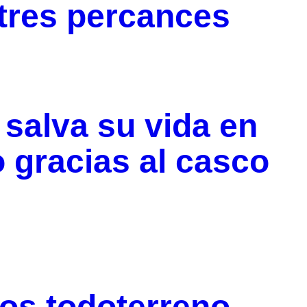
 tres percances
 salva su vida en
o gracias al casco
os todoterreno