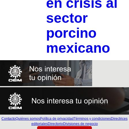
en crisis al
sector
porcino
mexicano
Contacto
Quiénes somos
Política de privacidad
Términos y condiciones
Directrices
editoriales
Directorio
Divisiones de negocio