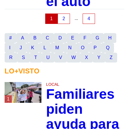
el auto
...
1
2
4
#
A
B
C
D
E
F
G
H
I
J
K
L
M
N
O
P
Q
R
S
T
U
V
W
X
Y
Z
LO+VISTO
LOCAL
Familiares
1
piden
ayuda para