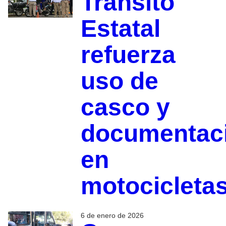
Tránsito
Estatal
refuerza
uso de
casco y
documentac
en
motocicleta
6 de enero de 2026