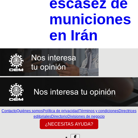
escasez de
municiones
en Irán
Contacto
Quiénes somos
Política de privacidad
Términos y condiciones
Directrices
editoriales
Directorio
Divisiones de negocio
¿NECESITAS AYUDA?