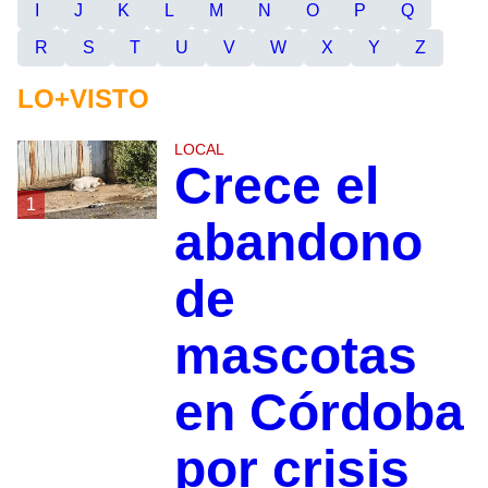
I
J
K
L
M
N
O
P
Q
R
S
T
U
V
W
X
Y
Z
LO+VISTO
LOCAL
Crece el
1
abandono
de
mascotas
en Córdoba
por crisis