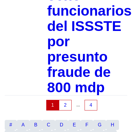
funcionarios
del ISSSTE
por
presunto
fraude de
800 mdp
...
1
2
4
#
A
B
C
D
E
F
G
H