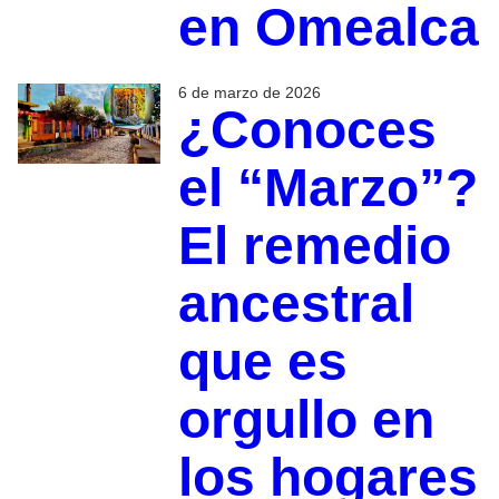
en Omealca
6 de marzo de 2026
¿Conoces
el “Marzo”?
El remedio
ancestral
que es
orgullo en
los hogares