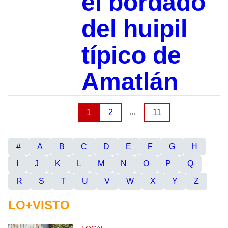
el bordado
del huipil
típico de
Amatlán
...
1
2
11
#
A
B
C
D
E
F
G
H
I
J
K
L
M
N
O
P
Q
R
S
T
U
V
W
X
Y
Z
LO+VISTO