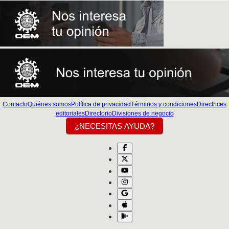
Contacto
Quiénes somos
Política de privacidad
Términos y condiciones
Directrices
editoriales
Directorio
Divisiones de negocio
¿NECESITAS AYUDA?