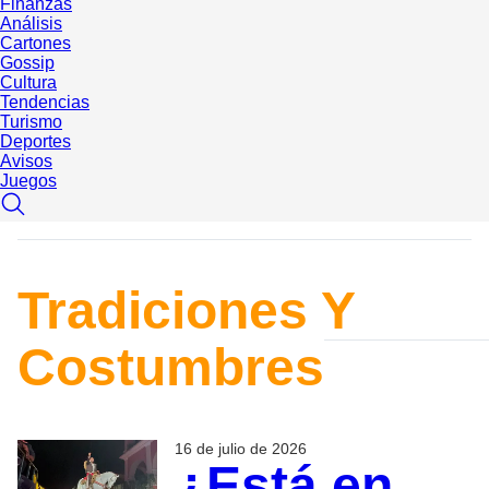
Finanzas
Análisis
Cartones
Gossip
Cultura
Tendencias
Turismo
Deportes
Avisos
Juegos
Tradiciones Y
Costumbres
16 de julio de 2026
¿Está en