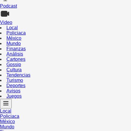
Podcast
Video
Local
Policiaca
México
Mundo
Finanzas
Análisis
Cartones
Gossip
Cultura
Tendencias
Turismo
Deportes
Avisos
Juegos
Local
Policiaca
México
Mundo