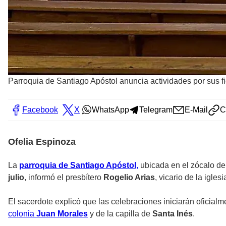
Parroquia de Santiago Apóstol anuncia actividades por sus f
Facebook
X
WhatsApp
Telegram
E-Mail
C
Ofelia Espinoza
La
parroquia de Santiago Apóstol
,
ubicada en el zócalo d
julio
, informó el presbítero
Rogelio Arias
, vicario de la iglesi
El sacerdote explicó que las celebraciones iniciarán oficialm
colonia
Juan Morales
y de la capilla de
Santa Inés
.