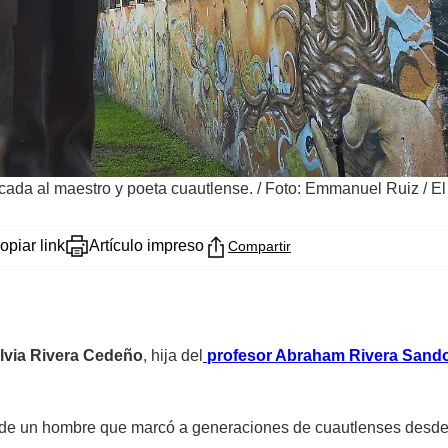
cada al maestro y poeta cuautlense.
/
Foto: Emmanuel Ruiz / El
opiar link
Artículo impreso
Compartir
lvia Rivera Cedeño
, hija del
profesor Abraham Rivera Sand
ado de un hombre que marcó a generaciones de cuautlenses desd