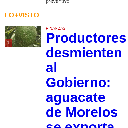
preventivo
LO+VISTO
FINANZAS
Productores
1
desmienten
al
Gobierno:
aguacate
de Morelos
se exporta