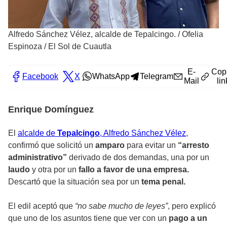
Alfredo Sánchez Vélez, alcalde de Tepalcingo.
/
Ofelia
Espinoza / El Sol de Cuautla
E-
Cop
Facebook
X
WhatsApp
Telegram
Mail
lin
Enrique Domínguez
El
alcalde de
Tepalcingo
, Alfredo Sánchez Vélez
,
confirmó que solicitó un
amparo
para evitar un
“arresto
administrativo”
derivado de dos demandas, una por un
laudo
y otra por un
fallo a favor de una empresa.
Descartó que la situación sea por un
tema penal.
El edil aceptó que
“no sabe mucho de leyes”
, pero explicó
que uno de los asuntos tiene que ver con un
pago a un