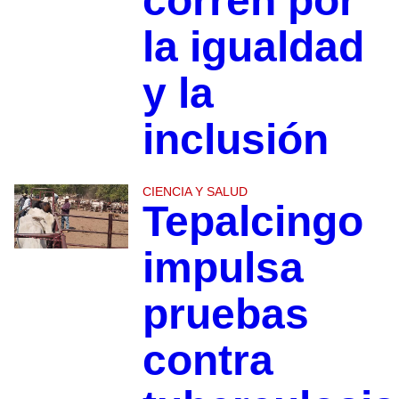
corren por
la igualdad
y la
inclusión
CIENCIA Y SALUD
Tepalcingo
impulsa
pruebas
contra