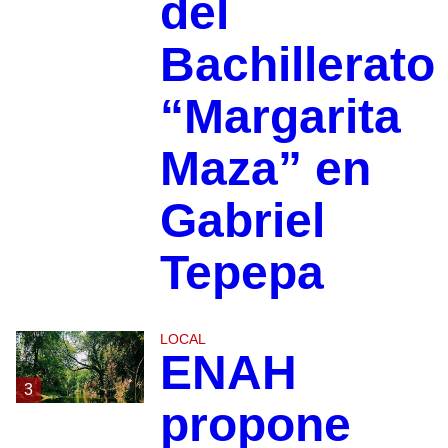
del
Bachillerato
“Margarita
Maza” en
Gabriel
Tepepa
LOCAL
ENAH
3
propone