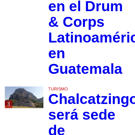
en el Drum
& Corps
Latinoaméri
en
Guatemala
TURISMO
Chalcatzing
3
será sede
de