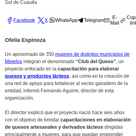
Sol de Cuautla
E-
Cop
Facebook
X
WhatsApp
Telegram
Mail
lin
Ofelia Espinoza
Un aproximado de 350
mujeres de distintos municipios de
Morelos
integran el denominado
“Club del Queso”
, un
proyecto enfocado en la
capacitación para elaborar
quesos y productos lácteos
, así como en la creación de
una red de apoyo para fortalecer al sector ganadero de la
entidad, informó Fernando Aguirre, director de esta
organización.
El director explicó que el proyecto nació hace seis años
con el objetivo de brindar
capacitaciones en elaboración
de quesos artesanales y derivados lácteos
dirigidas
principalmente a mujeres, para que puedan emprender