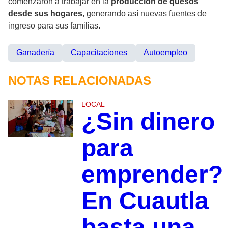
comenzaron a trabajar en la
producción de quesos
desde sus hogares
, generando así nuevas fuentes de
ingreso para sus familias.
Ganadería
Capacitaciones
Autoempleo
NOTAS RELACIONADAS
LOCAL
¿Sin dinero
para
emprender?
En Cuautla
basta una