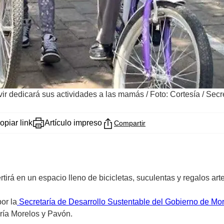
ir dedicará sus actividades a las mamás
/
Foto: Cortesía / Sec
opiar link
Artículo impreso
Compartir
tirá en un espacio lleno de bicicletas, suculentas y regalos ar
or la
Secretaría de Desarrollo Sustentable del Gobierno de Mo
aría Morelos y Pavón.