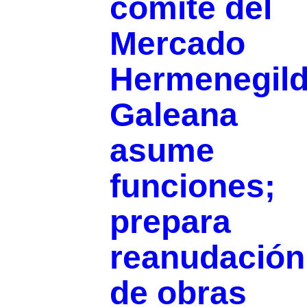
comité del
Mercado
Hermenegil
Galeana
asume
funciones;
prepara
reanudación
de obras