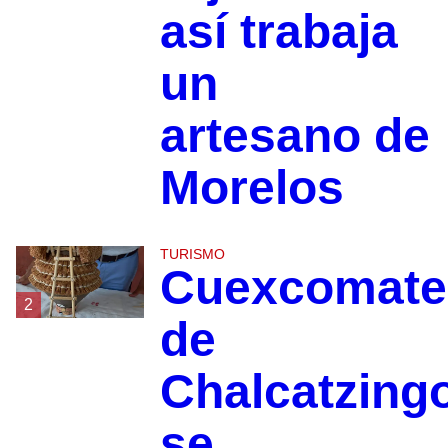
así trabaja
un
artesano de
Morelos
TURISMO
Cuexcomate
2
de
Chalcatzing
se