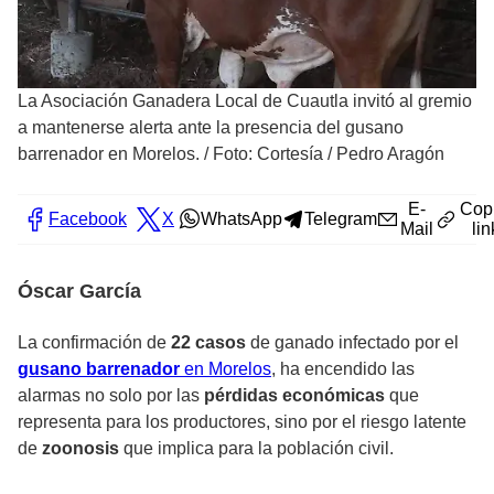
La Asociación Ganadera Local de Cuautla invitó al gremio
a mantenerse alerta ante la presencia del gusano
barrenador en Morelos.
/
Foto: Cortesía / Pedro Aragón
E-
Cop
Facebook
X
WhatsApp
Telegram
Mail
lin
Óscar García
La confirmación de
22 casos
de ganado infectado por el
gusano barrenador
en Morelos
, ha encendido las
alarmas no solo por las
pérdidas económicas
que
representa para los productores, sino por el riesgo latente
de
zoonosis
que implica para la población civil.