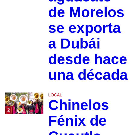
de Morelos
se exporta
a Dubái
desde hace
una década
LOCAL
Chinelos
2
Fénix de