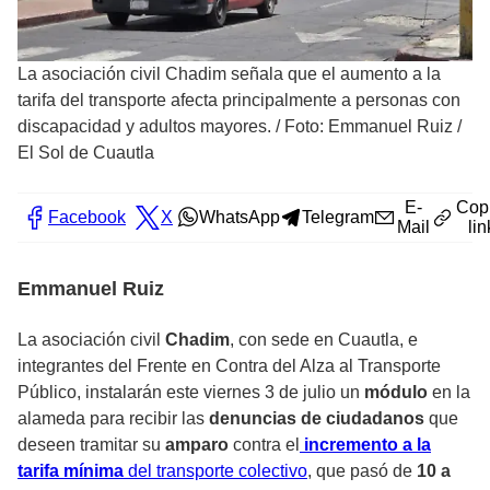
La asociación civil Chadim señala que el aumento a la
tarifa del transporte afecta principalmente a personas con
discapacidad y adultos mayores.
/
Foto: Emmanuel Ruiz /
El Sol de Cuautla
E-
Cop
Facebook
X
WhatsApp
Telegram
Mail
lin
Emmanuel Ruiz
La asociación civil
Chadim
, con sede en Cuautla, e
integrantes del Frente en Contra del Alza al Transporte
Público, instalarán este viernes 3 de julio un
módulo
en la
alameda para recibir las
denuncias de ciudadanos
que
deseen tramitar su
amparo
contra el
incremento a la
tarifa mínima
del transporte colectivo
, que pasó de
10 a