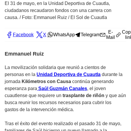
El 31 de mayo, en la Unidad Deportiva de Cuautla,
ciudadanos recaudaron fondos con una carrera con
causa.
/
Foto: Emmanuel Ruiz / El Sol de Cuautla
E-
Cop
Facebook
X
WhatsApp
Telegram
Mail
lin
Emmanuel Ruiz
La movilización solidaria que reunió a cientos de
personas en la
Unidad Deportiva de Cuautla
durante la
jornada
Kilómetros con Causa
continúa generando
esperanza para
Saúl Guzmán Canales
, el joven
cuautlense que requiere un
trasplante de riñón
y que aún
busca reunir los recursos necesarios para cubrir los
gastos de la intervención médica.
Tras el éxito del evento realizado el pasado 31 de mayo,
familiares de Saúl hicieron un nuevo llamado a la