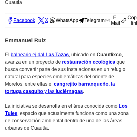
Cuautla
E-
Cop
Facebook
X
WhatsApp
Telegram
Mail
lin
Emmanuel Ruiz
El
balneario ejidal
Las Tazas
, ubicado en
Cuautlixco
,
avanza en un proyecto de
restauración ecológica
que
busca convertir parte de sus instalaciones en un refugio
natural para especies emblemáticas del oriente de
Morelos, entre ellas el
cangrejito barranqueño
, la
tortuga casquito
y las
luciérnagas
.
La iniciativa se desarrolla en el área conocida como
Los
Tules
, espacio que actualmente funciona como una zona
de conservación ambiental dentro de una de las áreas
urbanas de Cuautla.