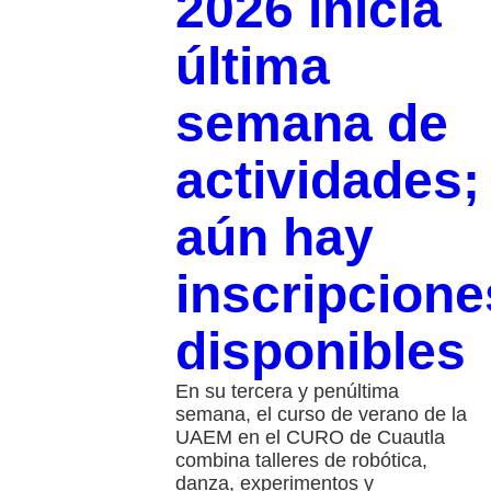
2026 inicia
última
semana de
actividades;
aún hay
inscripcione
disponibles
En su tercera y penúltima
semana, el curso de verano de la
UAEM en el CURO de Cuautla
combina talleres de robótica,
danza, experimentos y