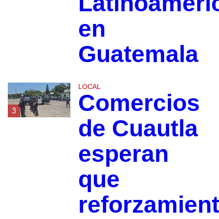
Latinoaméri
en
Guatemala
LOCAL
Comercios
3
de Cuautla
esperan
que
reforzamien