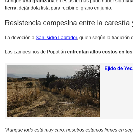
Aunque
una granizada
en estas fechas pudo haber sido
fat
tierra,
dejándola lista para recibir el grano en junio.
Resistencia campesina entre la carestía 
La devoción a
San Isidro Labrador
, quien según la tradición 
Los campesinos de Popotlán
enfrentan altos costos en lo
Ejido de Yec
“Aunque todo está muy caro, nosotros estamos firmes en segui