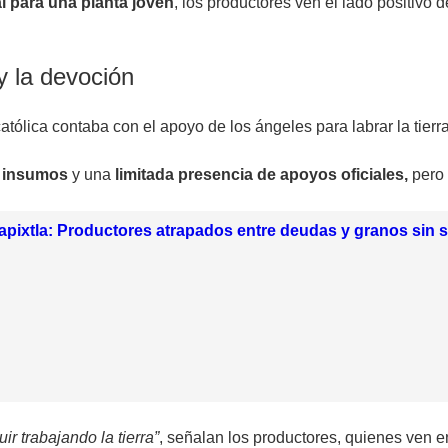
al para una planta joven
, los productores ven el lado positivo d
y la devoción
católica contaba con el apoyo de los ángeles para labrar la tierr
s insumos
y una
limitada presencia de apoyos oficiales,
pero 
apixtla: Productores atrapados entre deudas y granos sin s
r trabajando la tierra”
, señalan los productores, quienes ven e