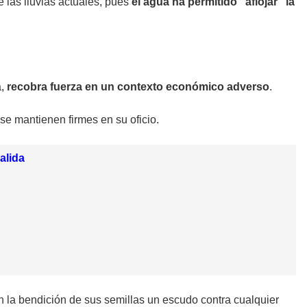
e las lluvias actuales, pues
el agua ha permitido “aflojar” la
a,
recobra fuerza en un contexto económico adverso
.
se mantienen firmes en su oficio.
alida
n la bendición de sus semillas un escudo contra cualquier