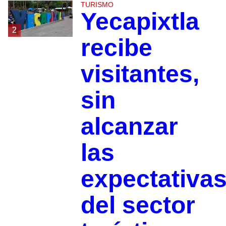
TURISMO
Yecapixtla
2
recibe
visitantes,
sin
alcanzar
las
expectativa
del sector