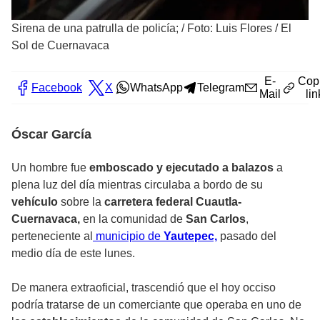
Sirena de una patrulla de policía;
/
Foto: Luis Flores / El
Sol de Cuernavaca
E-
Cop
Facebook
X
WhatsApp
Telegram
Mail
lin
Óscar García
Un hombre fue
emboscado y ejecutado a balazos
a
plena luz del día mientras circulaba a bordo de su
vehículo
sobre la
carretera federal Cuautla-
Cuernavaca,
en la comunidad de
San Carlos
,
perteneciente al
municipio de
Yautepec,
pasado del
medio día de este lunes.
De manera extraoficial, trascendió que el hoy occiso
podría tratarse de un
comerciante
que operaba en uno de