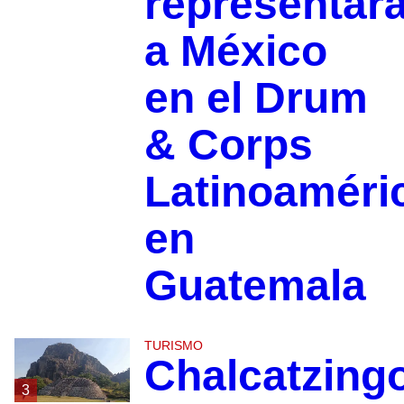
representar
a México
en el Drum
& Corps
Latinoaméri
en
Guatemala
TURISMO
Chalcatzing
3