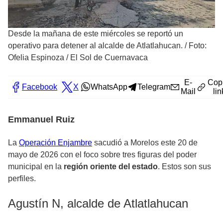
Desde la mañana de este miércoles se reportó un
operativo para detener al alcalde de Atlatlahucan.
/
Foto:
Ofelia Espinoza / El Sol de Cuernavaca
E-
Cop
Facebook
X
WhatsApp
Telegram
Mail
lin
Emmanuel Ruiz
La
Operación Enjambre
sacudió a Morelos este 20 de
mayo de 2026 con el foco sobre tres figuras del poder
municipal en la
región oriente del estado
. Estos son sus
perfiles.
Agustín N, alcalde de Atlatlahucan