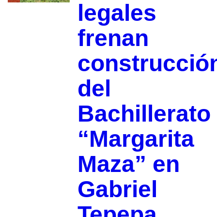
legales
frenan
construcció
del
Bachillerato
“Margarita
Maza” en
Gabriel
Tepepa