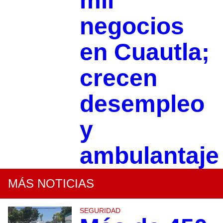
mil
negocios
en Cuautla;
crecen
desempleo
y
ambulantaje
MÁS NOTICIAS
SEGURIDAD