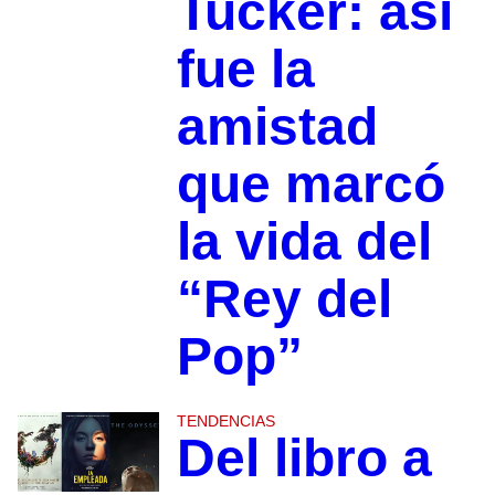
Tucker: así
fue la
amistad
que marcó
la vida del
“Rey del
Pop”
TENDENCIAS
Del libro a