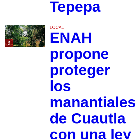
Tepepa
LOCAL
ENAH
3
propone
proteger
los
manantiales
de Cuautla
con una ley