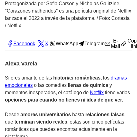
Protagonizada por Sofia Carson y Nicholas Galitzine,
"Corazones malheridos" es una película original de Netflix
lanzada el 2022 a través de la plataforma.
/
Foto: Cortesía
/ Netflix
E-
Cop
Facebook
X
WhatsApp
Telegram
Mail
lin
Alexa Varela
Si eres amante de las
historias románticas
, los
dramas
emocionales
o las comedias
llenas de química
y
momentos inesperados, el catálogo de
Netflix
tiene varias
opciones para cuando no tienes ni idea de que ver.
Desde
amores universitarios
hasta
relaciones falsas
que
terminan siendo reales
, estas son cinco películas
románticas que puedes encontrar actualmente en la
plataforma.