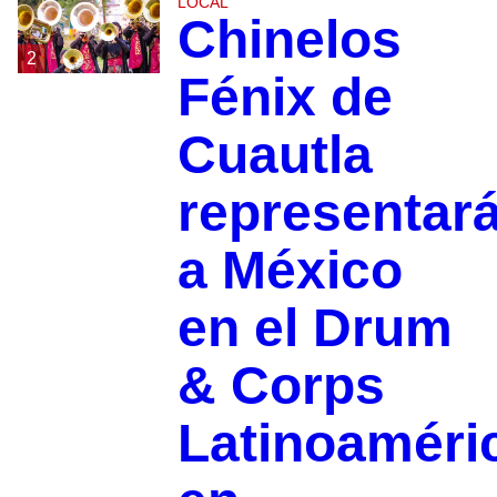
LOCAL
Chinelos
2
Fénix de
Cuautla
representar
a México
en el Drum
& Corps
Latinoaméri