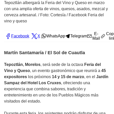
Tepoztlán albergará la Feria del Vino y Queso en marzo
con una amplia oferta de vinos, quesos, asados, mezcal y
cerveza artesanal.
/
Foto: Cortesía / Facebook Feria del
vino y queso
E-
Cop
Facebook
X
WhatsApp
Telegram
Mail
lin
Martín Santamaría / El Sol de Cuautla
Tepoztlán, Morelos
, será sede de la octava
Feria del
Vino y Queso
, un evento gastronómico que reunirá a
45
expositores
los próximos
14 y 15 de marzo
, en el
Jardín
Sampaz del Hotel Los Cruxes
, ofreciendo una
experiencia que combina sabores, tradición y
entretenimiento en uno de los Pueblos Mágicos más
visitados del estado.
Durante esta feria, los asistentes podrán disfrutar de una