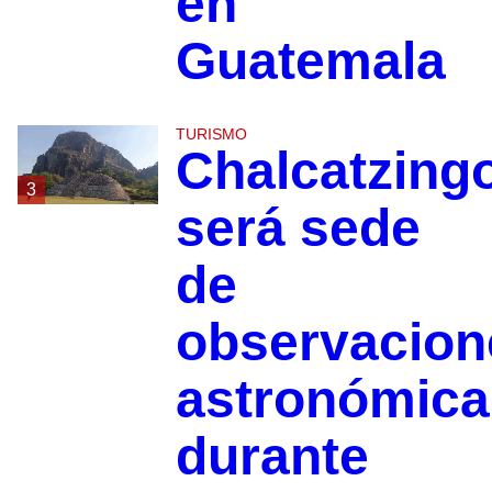
en
Guatemala
TURISMO
Chalcatzing
3
será sede
de
observacion
astronómica
durante