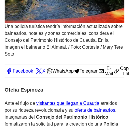
Una policía turística tendría Información actualizada sobre
balnearios, hoteles y zonas comerciales, considera el
Consejo del Patrimonio Histórico de Cuautla. En la
imagen el balneario El Almeal.
/
Foto: Cortesía / Mary Tere
Soto
E-
Cop
Facebook
X
WhatsApp
Telegram
Mail
lin
Ofelia Espinoza
Ante el flujo de
visitantes que llegan a Cuautla
atraídos
por su riqueza revolucionaria y su
oferta de balnearios
,
integrantes del
Consejo del Patrimonio Histórico
formalizaron la solicitud para la creación de una
Policía