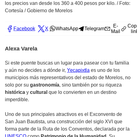
los precios van desde los 360 a 400 pesos por kilo.
/
Foto:
Cortesía / Gobierno de Morelos
E-
Cop
Facebook
X
WhatsApp
Telegram
Mail
lin
Alexa Varela
Si este puente buscas un lugar para pasear con tu familia
y aún no decides a dónde ir,
Yecapixtla
es uno de los
municipios más representativos del estado de Morelos, no
solo por su
gastronomía
, sino también por su riqueza
histórica
y
cultural
que lo convierten en un destino
imperdible.
Uno de sus principales atractivos es el Exconvento de
San Juan Bautista, una construcción del siglo XVI que
forma parte de la Ruta de los Conventos, declarada por la
UNESCO
como
Patrimonio de la Humanidad
. Su