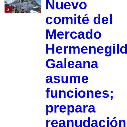
Nuevo
3
comité del
Mercado
Hermenegil
Galeana
asume
funciones;
prepara
reanudación