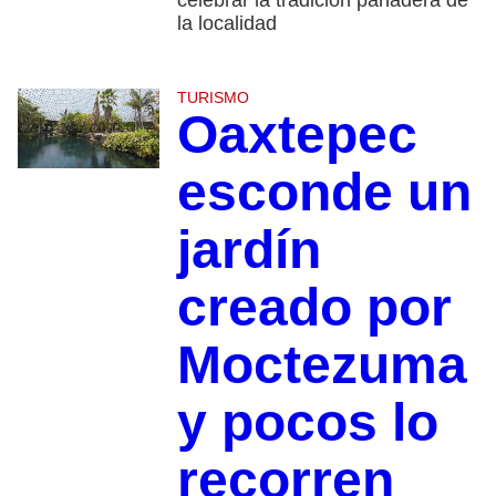
celebrar la tradición panadera de
la localidad
TURISMO
Oaxtepec
esconde un
jardín
creado por
Moctezuma
y pocos lo
recorren