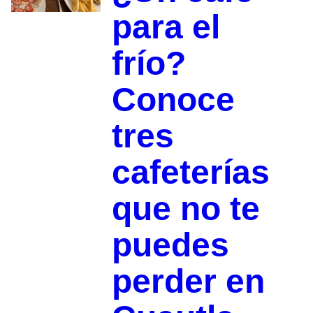
para el
frío?
Conoce
tres
cafeterías
que no te
puedes
perder en