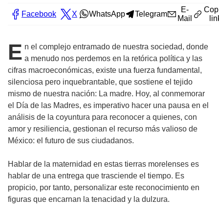
E-
Cop
Facebook
X
WhatsApp
Telegram
Mail
lin
E
n el complejo entramado de nuestra sociedad, donde
a menudo nos perdemos en la retórica política y las
cifras macroeconómicas, existe una fuerza fundamental,
silenciosa pero inquebrantable, que sostiene el tejido
mismo de nuestra nación: La madre. Hoy, al conmemorar
el Día de las Madres, es imperativo hacer una pausa en el
análisis de la coyuntura para reconocer a quienes, con
amor y resiliencia, gestionan el recurso más valioso de
México: el futuro de sus ciudadanos.
Hablar de la maternidad en estas tierras morelenses es
hablar de una entrega que trasciende el tiempo. Es
propicio, por tanto, personalizar este reconocimiento en
figuras que encarnan la tenacidad y la dulzura.