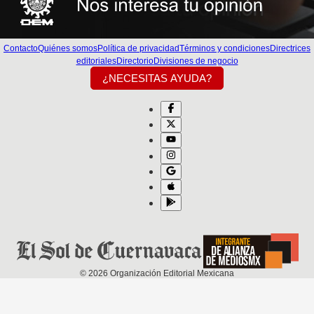
Contacto
Quiénes somos
Política de privacidad
Términos y condiciones
Directrices
editoriales
Directorio
Divisiones de negocio
¿NECESITAS AYUDA?
©
2026
Organización Editorial Mexicana