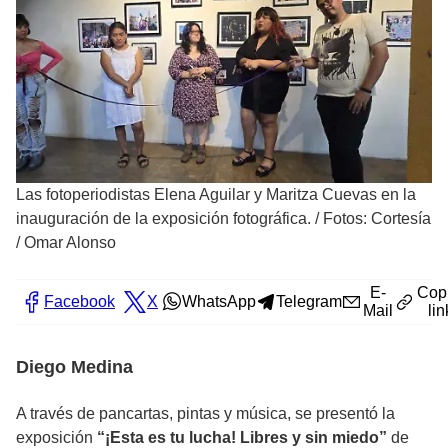
Las fotoperiodistas Elena Aguilar y Maritza Cuevas en la
inauguración de la exposición fotográfica.
/
Fotos: Cortesía
/ Omar Alonso
E-
Cop
Facebook
X
WhatsApp
Telegram
Mail
lin
Diego Medina
A través de pancartas, pintas y música, se presentó la
exposición
“¡Esta es tu lucha! Libres y sin miedo”
de