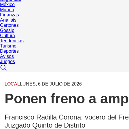
México
Mundo
Finanzas
Análisis
Cartones
Gossip
Cultura
Tendencias
Turismo
Deportes
Avisos
Juegos
LOCAL
LUNES, 6 DE JULIO DE 2026
Ponen freno a ampa
Francisco Radilla Corona, vocero del Fren
Juzgado Quinto de Distrito