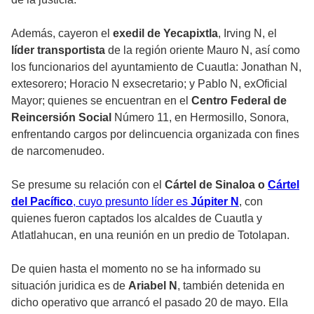
Además, cayeron el
exedil de Yecapixtla
, Irving N, el
líder transportista
de la región oriente Mauro N, así como
los funcionarios del ayuntamiento de Cuautla: Jonathan N,
extesorero; Horacio N exsecretario; y Pablo N, exOficial
Mayor; quienes se encuentran en el
Centro Federal de
Reincersión Social
Número 11, en Hermosillo, Sonora,
enfrentando cargos por delincuencia organizada con fines
de narcomenudeo.
Se presume su relación con el
Cártel de Sinaloa o
Cártel
del Pacífico
, cuyo presunto líder es
Júpiter N
, con
quienes fueron captados los alcaldes de Cuautla y
Atlatlahucan, en una reunión en un predio de Totolapan.
De quien hasta el momento no se ha informado su
situación juridica es de
Ariabel N
, también detenida en
dicho operativo que arrancó el pasado 20 de mayo. Ella