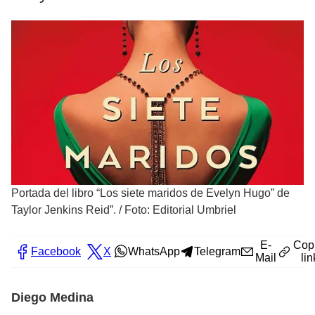
Portada del libro “Los siete maridos de Evelyn Hugo” de
Taylor Jenkins Reid”.
/
Foto: Editorial Umbriel
E-
Cop
Facebook
X
WhatsApp
Telegram
Mail
lin
Diego Medina